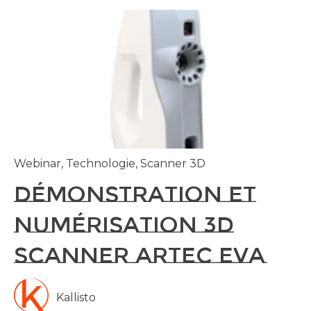
Webinar
,
Technologie
,
Scanner 3D
Démonstration et
numérisation 3D
Scanner Artec Eva
Kallisto